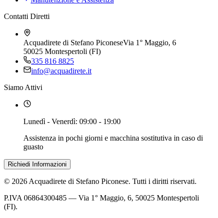
Contatti Diretti
Acquadirete di Stefano Piconese
Via 1° Maggio, 6
50025 Montespertoli (FI)
335 816 8825
info@acquadirete.it
Siamo Attivi
Lunedì - Venerdì: 09:00 - 19:00
Assistenza in pochi giorni e macchina sostitutiva in caso di
guasto
Richiedi Informazioni
©
2026
Acquadirete di Stefano Piconese
. Tutti i diritti riservati.
P.IVA
06864300485
—
Via 1° Maggio, 6
,
50025 Montespertoli
(FI)
.