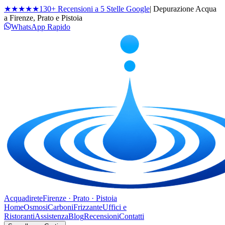
★★★★★
130+ Recensioni a 5 Stelle Google
| Depurazione Acqua
a Firenze, Prato e Pistoia
WhatsApp Rapido
Acqua
direte
Firenze · Prato · Pistoia
Home
Osmosi
Carboni
Frizzante
Uffici e
Ristoranti
Assistenza
Blog
Recensioni
Contatti