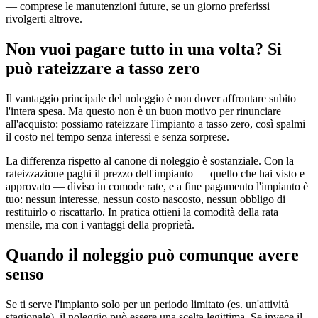
— comprese le manutenzioni future, se un giorno preferissi
rivolgerti altrove.
Non vuoi pagare tutto in una volta? Si
può rateizzare a tasso zero
Il vantaggio principale del noleggio è non dover affrontare subito
l'intera spesa. Ma questo non è un buon motivo per rinunciare
all'acquisto: possiamo rateizzare l'impianto a tasso zero, così spalmi
il costo nel tempo senza interessi e senza sorprese.
La differenza rispetto al canone di noleggio è sostanziale. Con la
rateizzazione paghi il prezzo dell'impianto — quello che hai visto e
approvato — diviso in comode rate, e a fine pagamento l'impianto è
tuo: nessun interesse, nessun costo nascosto, nessun obbligo di
restituirlo o riscattarlo. In pratica ottieni la comodità della rata
mensile, ma con i vantaggi della proprietà.
Quando il noleggio può comunque avere
senso
Se ti serve l'impianto solo per un periodo limitato (es. un'attività
stagionale), il noleggio può essere una scelta legittima. Se invece il