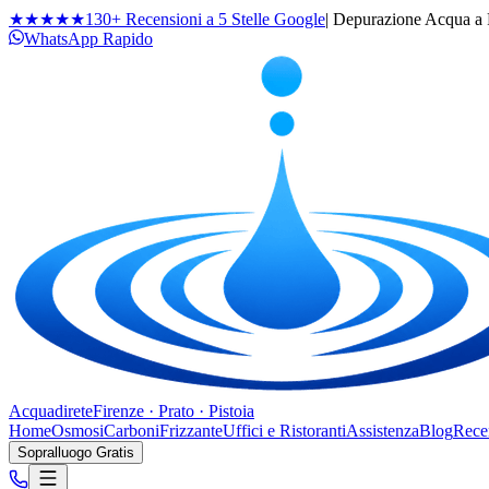
★★★★★
130+ Recensioni a 5 Stelle Google
| Depurazione Acqua a F
WhatsApp Rapido
Acqua
direte
Firenze · Prato · Pistoia
Home
Osmosi
Carboni
Frizzante
Uffici e Ristoranti
Assistenza
Blog
Rece
Sopralluogo Gratis