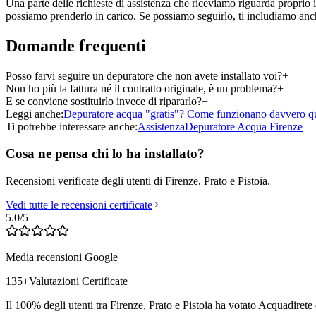
Una parte delle richieste di assistenza che riceviamo riguarda proprio
possiamo prenderlo in carico. Se possiamo seguirlo, ti includiamo anche 
Domande frequenti
Posso farvi seguire un depuratore che non avete installato voi?
+
Non ho più la fattura né il contratto originale, è un problema?
+
E se conviene sostituirlo invece di ripararlo?
+
Leggi anche:
Depuratore acqua "gratis"? Come funzionano davvero que
Ti potrebbe interessare anche:
Assistenza
Depuratore Acqua Firenze
Cosa ne pensa chi lo ha installato?
Recensioni verificate degli utenti di Firenze, Prato e Pistoia.
Vedi tutte le recensioni certificate
5.0
/5
Media recensioni Google
135
+
Valutazioni Certificate
Il 100% degli utenti tra Firenze, Prato e Pistoia ha votato Acquadirete