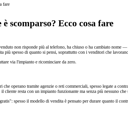
a fare
re è scomparso? Ecco cosa fare
 venduto non risponde più al telefono, ha chiuso o ha cambiato nome — o
pita più spesso di quanto si pensi, soprattutto con i venditori che lavoran
tare via l'impianto e ricominciare da zero.
tori che operano tramite agenzie o reti commerciali, spesso legate a contr
a, il cliente resta con un impianto funzionante ma senza più nessuno che 
atis": spesso il modello di vendita è pensato per durare quanto il contra