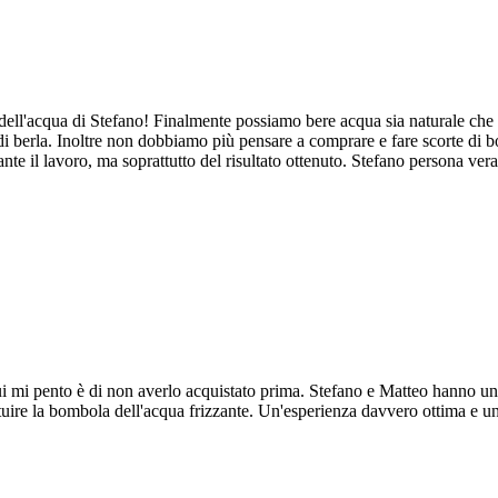
'acqua di Stefano! Finalmente possiamo bere acqua sia naturale che friz
di berla. Inoltre non dobbiamo più pensare a comprare e fare scorte di bot
e il lavoro, ma soprattutto del risultato ottenuto. Stefano persona ver
cui mi pento è di non averlo acquistato prima. Stefano e Matteo hanno u
ire la bombola dell'acqua frizzante. Un'esperienza davvero ottima e un 