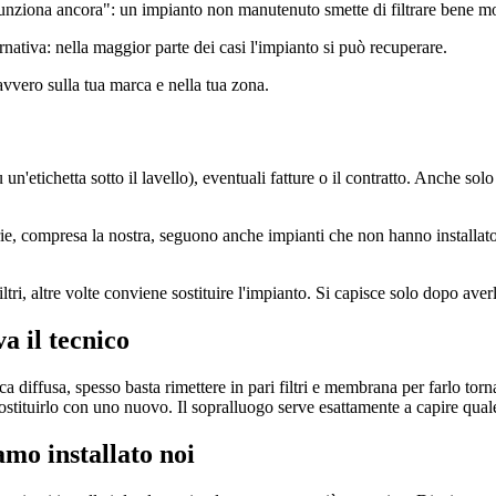
unziona ancora": un impianto non manutenuto smette di filtrare bene mo
ernativa: nella maggior parte dei casi l'impianto si può recuperare.
avvero sulla tua marca e nella tua zona.
un'etichetta sotto il lavello), eventuali fatture o il contratto. Anche sol
erie, compresa la nostra, seguono anche impianti che non hanno installa
ri, altre volte conviene sostituire l'impianto. Si capisce solo dopo averl
a il tecnico
a diffusa, spesso basta rimettere in pari filtri e membrana per farlo t
 sostituirlo con uno nuovo. Il sopralluogo serve esattamente a capire qua
mo installato noi